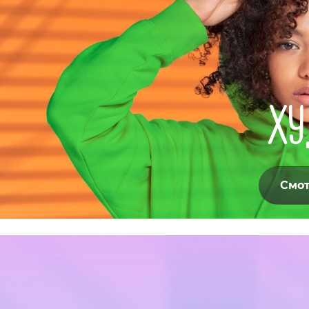
ХУ
Смот