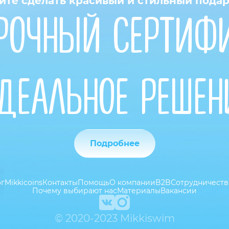
ите сделать красивый и стильный пода
РОЧНЫЙ СЕРТИФИ
ДЕАЛЬНОЕ РЕШЕН
Подробнее
ог
Mikkicoins
Контакты
Помощь
О компании
B2B
Сотрудничеств
Почему выбирают нас
Материалы
Вакансии
© 2020-2023 Mikkiswim