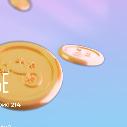
в
Е
фис 214