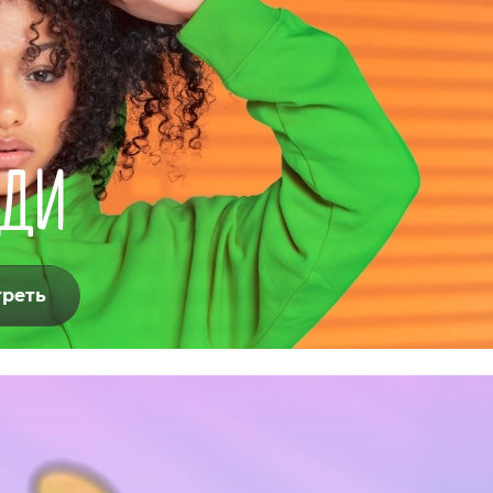
ДИ
реть