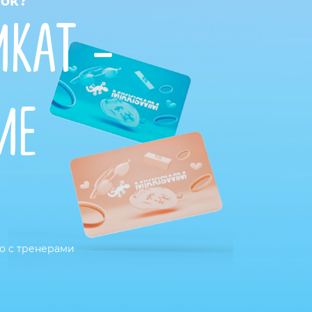
рок?
КАТ -
ИЕ
о с тренерами